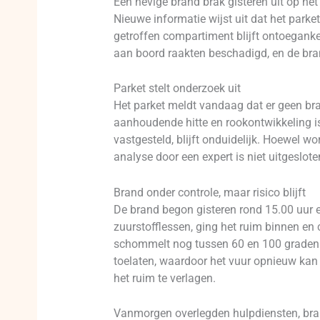
Een hevige brand brak gisteren uit op he
Nieuwe informatie wijst uit dat het park
getroffen compartiment blijft ontoeganke
aan boord raakten beschadigd, en de brand
Parket stelt onderzoek uit
Het parket meldt vandaag dat er geen br
aanhoudende hitte en rookontwikkeling is
vastgesteld, blijft onduidelijk. Hoewel wo
analyse door een expert is niet uitgeslot
Brand onder controle, maar risico blijft
De brand begon gisteren rond 15.00 uur 
zuurstofflessen, ging het ruim binnen e
schommelt nog tussen 60 en 100 graden C
toelaten, waardoor het vuur opnieuw kan
het ruim te verlagen.
Vanmorgen overlegden hulpdiensten, bran