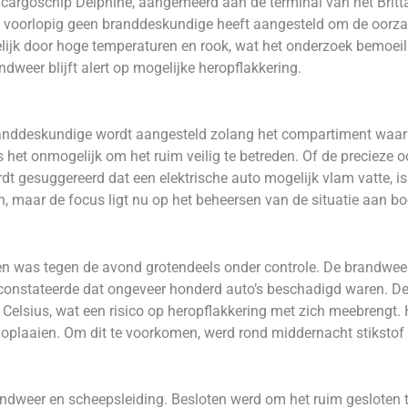
t cargoschip Delphine, aangemeerd aan de terminal van het Brit
et voorlopig geen branddeskundige heeft aangesteld om de oorzaa
lijk door hoge temperaturen en rook, wat het onderzoek bemoeil
weer blijft alert op mogelijke heropflakkering.
anddeskundige wordt aangesteld zolang het compartiment waar 
 het onmogelijk om het ruim veilig te betreden. Of de precieze 
rdt gesuggereerd dat een elektrische auto mogelijk vlam vatte, is 
en, maar de focus ligt nu op het beheersen van de situatie aan bo
en was tegen de avond grotendeels onder controle. De brandwee
n constateerde dat ongeveer honderd auto’s beschadigd waren. D
elsius, wat een risico op heropflakkering met zich meebrengt. 
 oplaaien. Om dit te voorkomen, werd rond middernacht stikstof
dweer en scheepsleiding. Besloten werd om het ruim gesloten te