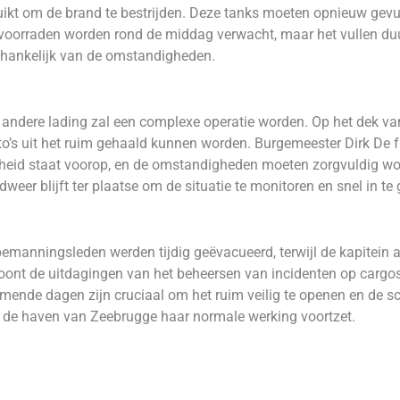
uikt om de brand te bestrijden. Deze tanks moeten opnieuw gev
oorraden worden rond de middag verwacht, maar het vullen duurt
hankelijk van de omstandigheden.
andere lading zal een complexe operatie worden. Op het dek van 
o’s uit het ruim gehaald kunnen worden. Burgemeester Dirk De 
gheid staat voorop, en de omstandigheden moeten zorgvuldig wo
r blijft ter plaatse om de situatie te monitoren en snel in te 
l
bemanningsleden werden tijdig geëvacueerd, terwijl de kapitein 
oont de uitdagingen van het beheersen van incidenten op cargos
mende dagen zijn cruciaal om het ruim veilig te openen en de sch
jl de haven van Zeebrugge haar normale werking voortzet.