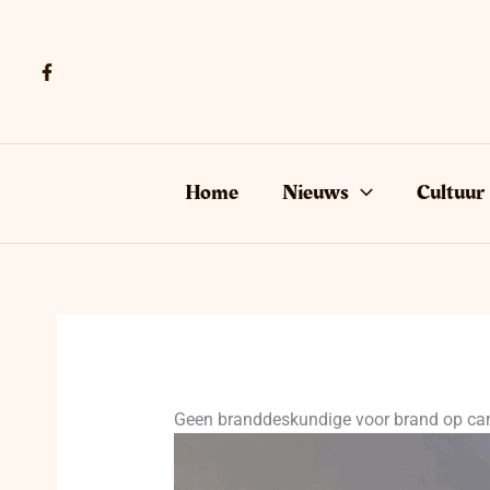
Ga
naar
de
inhoud
Home
Nieuws
Cultuur
Geen branddeskundige voor brand op ca