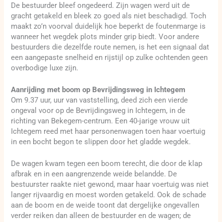
De bestuurder bleef ongedeerd. Zijn wagen werd uit de
gracht getakeld en bleek zo goed als niet beschadigd. Toch
maakt zo’n voorval duidelijk hoe beperkt de foutenmarge is
wanneer het wegdek plots minder grip biedt. Voor andere
bestuurders die dezelfde route nemen, is het een signaal dat
een aangepaste snelheid en rijstijl op zulke ochtenden geen
overbodige luxe zijn.
Aanrijding met boom op Bevrijdingsweg in Ichtegem
Om 9.37 uur, uur van vaststelling, deed zich een vierde
ongeval voor op de Bevrijdingsweg in Ichtegem, in de
richting van Bekegem-centrum. Een 40-jarige vrouw uit
Ichtegem reed met haar personenwagen toen haar voertuig
in een bocht begon te slippen door het gladde wegdek.
De wagen kwam tegen een boom terecht, die door de klap
afbrak en in een aangrenzende weide belandde. De
bestuurster raakte niet gewond, maar haar voertuig was niet
langer rijvaardig en moest worden getakeld. Ook de schade
aan de boom en de weide toont dat dergelijke ongevallen
verder reiken dan alleen de bestuurder en de wagen; de