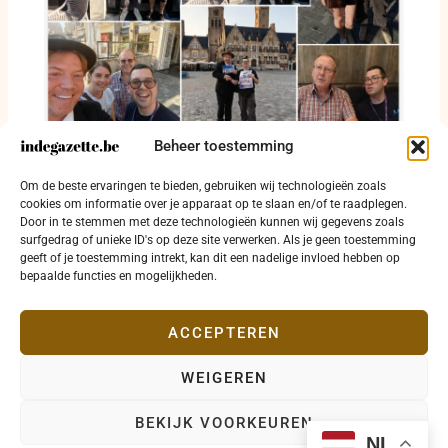
Beheer toestemming
Pieter Paul Moens wil European Disability
Om de beste ervaringen te bieden, gebruiken wij technologieën zoals
Card inzetten waar hulp echt nodig is
cookies om informatie over je apparaat op te slaan en/of te raadplegen.
Door in te stemmen met deze technologieën kunnen wij gegevens zoals
29 juli 2026
surfgedrag of unieke ID's op deze site verwerken. Als je geen toestemming
geeft of je toestemming intrekt, kan dit een nadelige invloed hebben op
bepaalde functies en mogelijkheden.
ACCEPTEREN
WEIGEREN
Copyright © 2026 indegazette.be |
Privacy
•
Cookies
•
BEKIJK VOORKEUREN
Disclaimer
•
Contact
NL