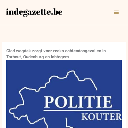
Ga
naar
de
inhoud
Glad wegdek zorgt voor reeks ochtendongevallen in
Torhout, Oudenburg en Ichtegem