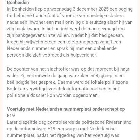
Bonheiden
In Bonheiden liep op woensdag 3 december 2025 een poging
tot helpdeskfraude fout af voor de vermoedelijke daders,
nadat een inwoner een mail ontving die eruitzag alsof hij van
zijn bank kwam. In het bericht werd de man gevraagd om
zijn bankgegevens in te vullen. Nadat hij dat had gedaan,
kreeg hij vrijwel meteen een telefoonoproep vanuit een
Nederlands nummer en sprak hij met een onbekende
persoon die zich voordeed als hulpverlener.
De dochter van het slachtoffer was op dat moment bij haar
vader. Zij vertrouwde de gang van zaken niet, greep in en
beëindigde het gesprek. Daarna werd de lokale politiezone
Bodukap verwittigd, zodat de informatie meteen in het
politionele dossier kon worden opgenomen.
Voertuig met Nederlandse nummerplaat onderschept op
E19
Later diezelfde dag controleerde de politiezone Rivierenland
op de autosnelweg E19 een wagen met Nederlandse
nummerplaat, nadat het rijgedrag van het voertuig was