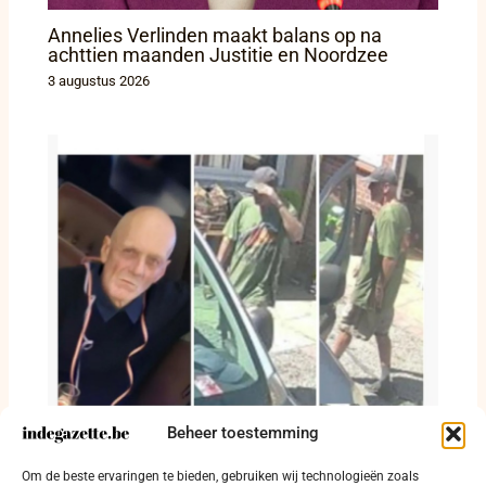
Annelies Verlinden maakt balans op na
achttien maanden Justitie en Noordzee
3 augustus 2026
Beheer toestemming
Michel Gaspard nog steeds niet gevonden:
Om de beste ervaringen te bieden, gebruiken wij technologieën zoals