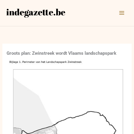
Ga
naar
de
inhoud
Groots plan: Zwinstreek wordt Vlaams landschapspark