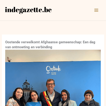
Ga
naar
de
inhoud
Oostende verwelkomt Afghaanse gemeenschap: Een dag
van ontmoeting en verbinding