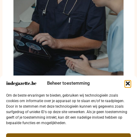
Beheer toestemming
Oostende betaalt huur om huisarts naar
Om de beste ervaringen te bieden, gebruiken wij technologieën zoals
Zandvoorde te halen
cookies om informatie over je apparaat op te slaan en/of te raadplegen.
Door in te stemmen met deze technologieën kunnen wij gegevens zoals
3 augustus 2026
surfgedrag of unieke ID's op deze site verwerken. Als je geen toestemming
geeft of je toestemming intrekt, kan dit een nadelige invloed hebben op
bepaalde functies en mogelijkheden.