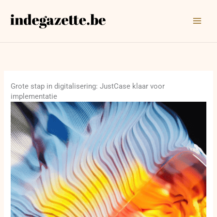
Ga
naar
de
inhoud
Grote stap in digitalisering: JustCase klaar voor
implementatie