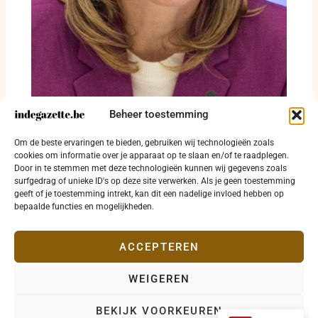
Beheer toestemming
Annelies Verlinden maakt balans op na
Om de beste ervaringen te bieden, gebruiken wij technologieën zoals
achttien maanden Justitie en Noordzee
cookies om informatie over je apparaat op te slaan en/of te raadplegen.
Door in te stemmen met deze technologieën kunnen wij gegevens zoals
3 augustus 2026
surfgedrag of unieke ID's op deze site verwerken. Als je geen toestemming
geeft of je toestemming intrekt, kan dit een nadelige invloed hebben op
bepaalde functies en mogelijkheden.
ACCEPTEREN
WEIGEREN
Copyright © 2026 indegazette.be |
Privacy
•
Cookies
•
BEKIJK VOORKEUREN