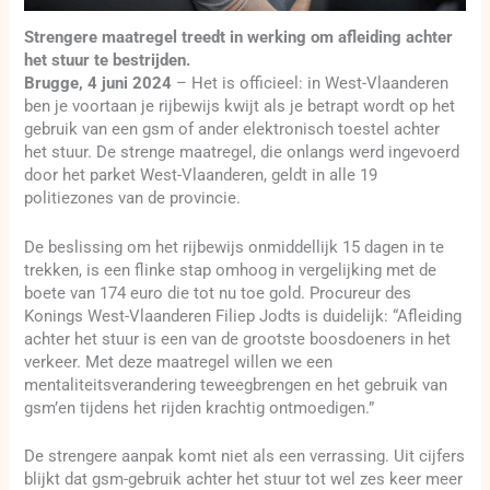
Strengere maatregel treedt in werking om afleiding achter
het stuur te bestrijden.
Brugge, 4 juni 2024
– Het is officieel: in West-Vlaanderen
ben je voortaan je rijbewijs kwijt als je betrapt wordt op het
gebruik van een gsm of ander elektronisch toestel achter
het stuur. De strenge maatregel, die onlangs werd ingevoerd
door het parket West-Vlaanderen, geldt in alle 19
politiezones van de provincie.
De beslissing om het rijbewijs onmiddellijk 15 dagen in te
trekken, is een flinke stap omhoog in vergelijking met de
boete van 174 euro die tot nu toe gold. Procureur des
Konings West-Vlaanderen Filiep Jodts is duidelijk: “Afleiding
achter het stuur is een van de grootste boosdoeners in het
verkeer. Met deze maatregel willen we een
mentaliteitsverandering teweegbrengen en het gebruik van
gsm’en tijdens het rijden krachtig ontmoedigen.”
De strengere aanpak komt niet als een verrassing. Uit cijfers
blijkt dat gsm-gebruik achter het stuur tot wel zes keer meer