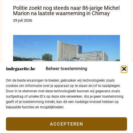
Politie zoekt nog steeds naar 86-jarige Michel
Marion na laatste waarneming in Chimay
29 juli 2026
Beheer toestemming
Vlucht uit AZ Sint-Jan eindigt met arrestatie
Om de beste ervaringen te bieden, gebruiken wij technologieën zoals
in Noord-Frankrijk
cookies om informatie over je apparaat op te slaan en/of te raadplegen.
Door in te stemmen met deze technologieën kunnen wij gegevens zoals
28 juli 2026
surfgedrag of unieke ID's op deze site verwerken. Als je geen toestemming
geeft of je toestemming intrekt, kan dit een nadelige invloed hebben op
bepaalde functies en mogelijkheden.
ACCEPTEREN