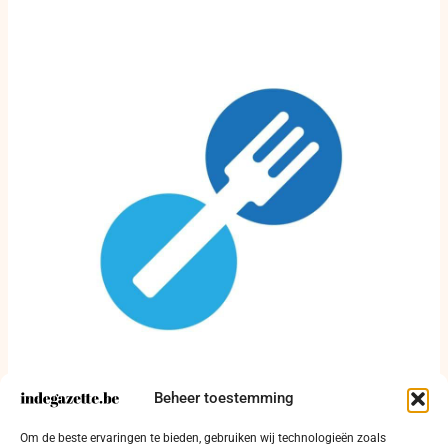
Beheer toestemming
Federaal Agentschap voor de Veiligheid van
de Voedselketen (FAVV) stapt over op
Om de beste ervaringen te bieden, gebruiken wij technologieën zoals