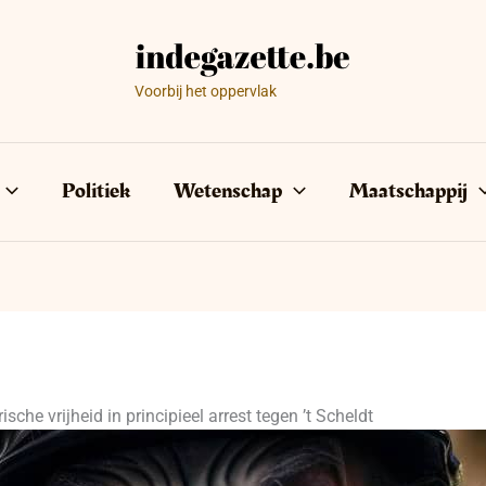
Voorbij het oppervlak
Politiek
Wetenschap
Maatschappij
che vrijheid in principieel arrest tegen ’t Scheldt