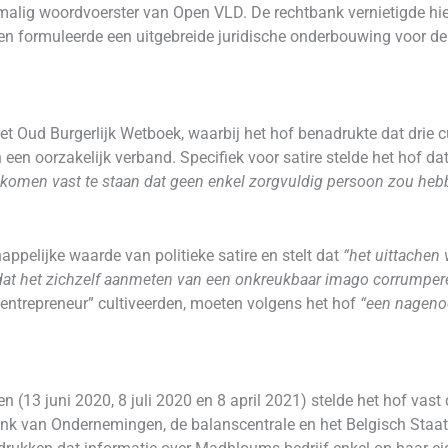
alig woordvoerster van Open VLD. De rechtbank vernietigde hie
n formuleerde een uitgebreide juridische onderbouwing voor d
het Oud Burgerlijk Wetboek, waarbij het hof benadrukte dat dri
 een oorzakelijk verband. Specifiek voor satire stelde het hof d
 komen vast te staan dat geen enkel zorgvuldig persoon zou he
appelijke waarde van politieke satire en stelt dat
“het uittachen 
at het zichzelf aanmeten van een onkreukbaar imago corrumpere
 entrepreneur” cultiveerden, moeten volgens het hof
“een nageno
en (13 juni 2020, 8 juli 2020 en 8 april 2021) stelde het hof vast
k van Ondernemingen, de balanscentrale en het Belgisch Staats