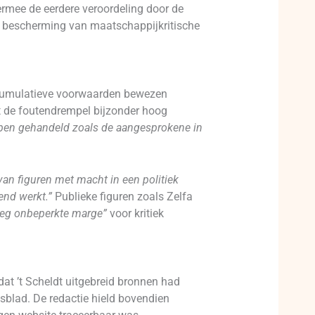
rmee de eerdere veroordeling door de
e bescherming van maatschappijkritische
e cumulatieve voorwaarden bewezen
at de foutendrempel bijzonder hoog
bben gehandeld zoals de aangesprokene in
van figuren met macht in een politiek
nd werkt.”
Publieke figuren zoals Zelfa
eg onbeperkte marge”
voor kritiek
 dat ’t Scheldt uitgebreid bronnen had
blad. De redactie hield bovendien