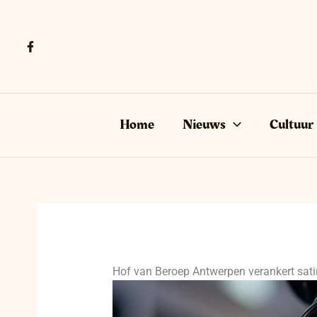
Ga
naar
de
inhoud
Home
Nieuws
Cultuur
Hof van Beroep Antwerpen verankert satiris