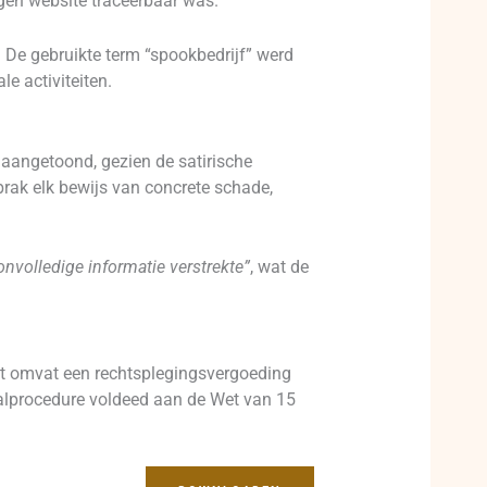
gen website traceerbaar was.
. De gebruikte term “spookbedrijf” werd
e activiteiten.
 aangetoond, gezien de satirische
tbrak elk bewijs van concrete schade,
nvolledige informatie verstrekte”
, wat de
it omvat een rechtsplegingsvergoeding
taalprocedure voldeed aan de Wet van 15