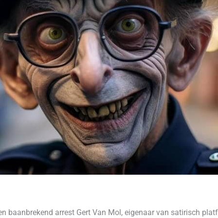
 baanbrekend arrest Gert Van Mol, eigenaar van satirisch platform