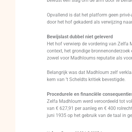
bewust een slag om de arm door te benad
Opvallend is dat het platform geen privé-
door het hof gekaderd als verwijzing naar 
Bewijslast dubbel niet geleverd
Het hof verwierp de vordering van Zelfa 
context, het grondige bronnenonderzoek en
zowel voor Madhloums reputatie als voor 
Belangrijk was dat Madhloum zelf verklaa
kern van ’t Scheldts kritiek bevestigde.
Procedurele en financiële consequentie
Zelfa Madhloum werd veroordeeld tot vol
van € 627,91 per aanleg en € 400 rolrech
juni 1935 op het gebruik van de taal in g