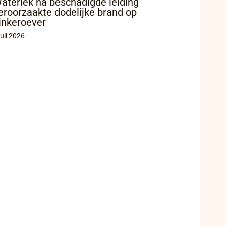
aterlek na beschadigde leiding
eroorzaakte dodelijke brand op
inkeroever
juli 2026