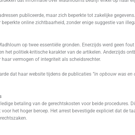
rukken dat informatie over Madhloums bedrijf enkel op haar ei
adressen publiceerde, maar zich beperkte tot zakelijke gegevens
beperkte online zichtbaarheid, zonder enige suggestie van illegal
Madhloum op twee essentiële gronden. Enerzijds werd geen fout
 het politiek-kritische karakter van de artikelen. Anderzijds on
haar vermogen of integriteit als scheidsrechter.
rde dat haar website tijdens de publicaties
“in opbouw was en o
s
ledige betaling van de gerechtskosten voor beide procedures. D
t voor het hoger beroep. Het arrest bevestigde expliciet dat de 
erechtszaken.