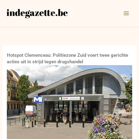
Ga
naar
de
inhoud
Hotspot Clemenceau: Politiezone Zuid voert twee gerichte
acties uit in strijd tegen drugshandel