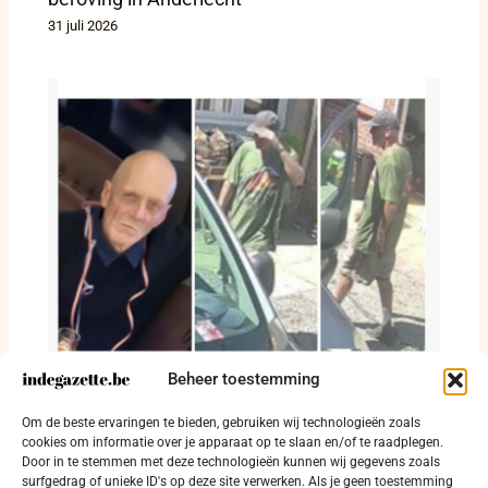
31 juli 2026
Beheer toestemming
Michel Gaspard nog steeds niet gevonden:
Om de beste ervaringen te bieden, gebruiken wij technologieën zoals
dringende oproep om massaal te delen
cookies om informatie over je apparaat op te slaan en/of te raadplegen.
Door in te stemmen met deze technologieën kunnen wij gegevens zoals
29 juli 2026
surfgedrag of unieke ID's op deze site verwerken. Als je geen toestemming