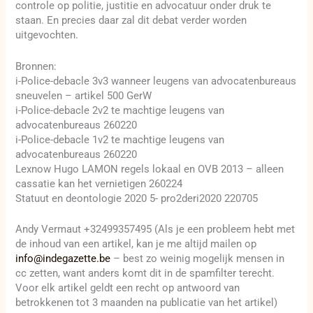
controle op politie, justitie en advocatuur onder druk te
staan. En precies daar zal dit debat verder worden
uitgevochten.
Bronnen:
i-Police-debacle 3v3 wanneer leugens van advocatenbureaus
sneuvelen – artikel 500 GerW
i-Police-debacle 2v2 te machtige leugens van
advocatenbureaus 260220
i-Police-debacle 1v2 te machtige leugens van
advocatenbureaus 260220
Lexnow Hugo LAMON regels lokaal en OVB 2013 – alleen
cassatie kan het vernietigen 260224
Statuut en deontologie 2020 5- pro2deri2020 220705
Andy Vermaut +32499357495 (Als je een probleem hebt met
de inhoud van een artikel, kan je me altijd mailen op
info@indegazette.be
– best zo weinig mogelijk mensen in
cc zetten, want anders komt dit in de spamfilter terecht.
Voor elk artikel geldt een recht op antwoord van
betrokkenen tot 3 maanden na publicatie van het artikel)