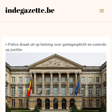
Ga
naar
de
inhoud
i-Police draait uit op botsing over getuigenplicht en controle
op justitie