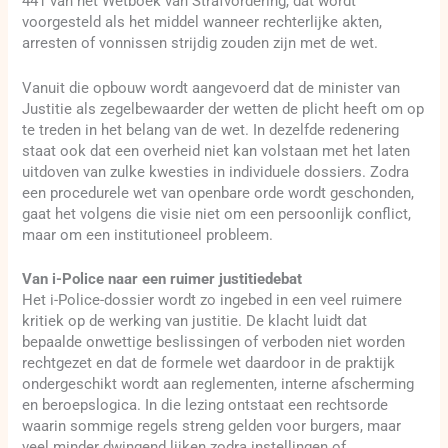
441 van het Wetboek van Strafvordering, dat wordt
voorgesteld als het middel wanneer rechterlijke akten,
arresten of vonnissen strijdig zouden zijn met de wet.
Vanuit die opbouw wordt aangevoerd dat de minister van
Justitie als zegelbewaarder der wetten de plicht heeft om op
te treden in het belang van de wet. In dezelfde redenering
staat ook dat een overheid niet kan volstaan met het laten
uitdoven van zulke kwesties in individuele dossiers. Zodra
een procedurele wet van openbare orde wordt geschonden,
gaat het volgens die visie niet om een persoonlijk conflict,
maar om een institutioneel probleem.
Van i-Police naar een ruimer justitiedebat
Het i-Police-dossier wordt zo ingebed in een veel ruimere
kritiek op de werking van justitie. De klacht luidt dat
bepaalde onwettige beslissingen of verboden niet worden
rechtgezet en dat de formele wet daardoor in de praktijk
ondergeschikt wordt aan reglementen, interne afscherming
en beroepslogica. In die lezing ontstaat een rechtsorde
waarin sommige regels streng gelden voor burgers, maar
veel minder dwingend lijken zodra instellingen of