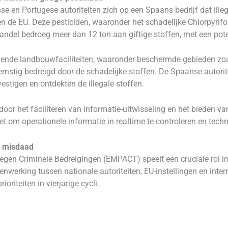
e en Portugese autoriteiten zich op een Spaans bedrijf dat ille
n de EU. Deze pesticiden, waaronder het schadelijke Chlorpyrif
andel bedroeg meer dan 12 ton aan giftige stoffen, met een pote
llende landbouwfaciliteiten, waaronder beschermde gebieden zoa
ernstig bedreigd door de schadelijke stoffen. De Spaanse autori
estigen en ontdekten de illegale stoffen.
oor het faciliteren van informatie-uitwisseling en het bieden va
t om operationele informatie in realtime te controleren en tech
e misdaad
tegen Criminele Bedreigingen (EMPACT) speelt een cruciale rol i
nwerking tussen nationale autoriteiten, EU-instellingen en inter
riteiten in vierjarige cycli.