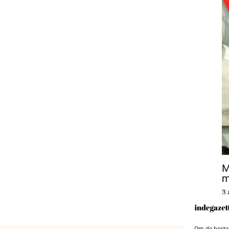
M
m
3 