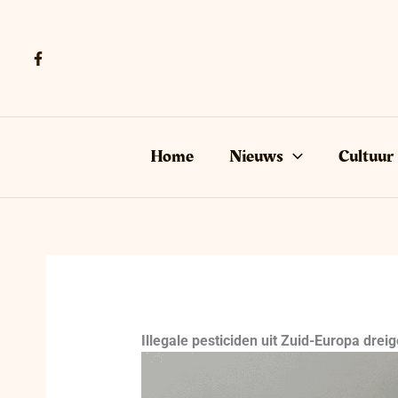
Ga
naar
de
inhoud
Home
Nieuws
Cultuur
Illegale pesticiden uit Zuid-Europa dre