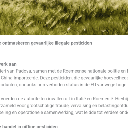
je ontmaskeren gevaarlijke illegale pesticiden
werk aan
ieri van Padova, samen met de Roemeense nationale politie en E
it China importeerde. Deze pesticiden, die gevaarlijke hoeveelh
roducten, ondanks hun verboden status in de EU vanwege hoge to
oerden de autoriteiten invallen uit in Italië en Roemenië. Hierbi
rzameld voor grootschalige fraude, vervalsing en belastingontd
sseling en operationele samenwerking, wat leidde tot verdere ond
handel in giftige pesticiden