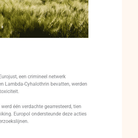
urojust, een crimineel netwerk
eden Lambda-Cyhalothrin bevatten, werden
xiciteit.
j werd één verdachte gearresteerd, tien
uiking. Europol ondersteunde deze acties
erzoekslijnen.