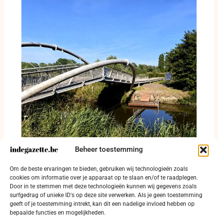
Beheer toestemming
Blauwalgen sluiten zwemzone Drie Mussen
Om de beste ervaringen te bieden, gebruiken wij technologieën zoals
tijdelijk
cookies om informatie over je apparaat op te slaan en/of te raadplegen.
30 juli 2026
Door in te stemmen met deze technologieën kunnen wij gegevens zoals
surfgedrag of unieke ID's op deze site verwerken. Als je geen toestemming
geeft of je toestemming intrekt, kan dit een nadelige invloed hebben op
bepaalde functies en mogelijkheden.