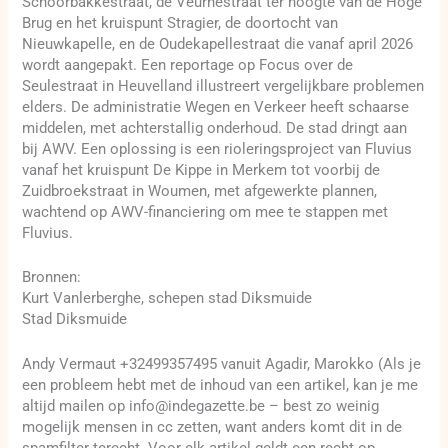
Schoorbakkestraat, de Veurnestraat ter hoogte van de Hoge
Brug en het kruispunt Stragier, de doortocht van
Nieuwkapelle, en de Oudekapellestraat die vanaf april 2026
wordt aangepakt. Een reportage op Focus over de
Seulestraat in Heuvelland illustreert vergelijkbare problemen
elders. De administratie Wegen en Verkeer heeft schaarse
middelen, met achterstallig onderhoud. De stad dringt aan
bij AWV. Een oplossing is een rioleringsproject van Fluvius
vanaf het kruispunt De Kippe in Merkem tot voorbij de
Zuidbroekstraat in Woumen, met afgewerkte plannen,
wachtend op AWV-financiering om mee te stappen met
Fluvius.
Bronnen:
Kurt Vanlerberghe, schepen stad Diksmuide
Stad Diksmuide
Andy Vermaut +32499357495 vanuit Agadir, Marokko (Als je
een probleem hebt met de inhoud van een artikel, kan je me
altijd mailen op info@indegazette.be – best zo weinig
mogelijk mensen in cc zetten, want anders komt dit in de
spamfilter terecht. Voor elk artikel geldt een recht op