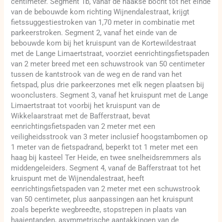
centimeter. Segment 1b, vanaf de haakse bocht tot het einde
van de bebouwde kom richting Wijnendalestraat, krijgt
fietssuggestiestroken van 1,70 meter in combinatie met
parkeerstroken. Segment 2, vanaf het einde van de
bebouwde kom bij het kruispunt van de Kortewildestraat
met de Lange Limaertstraat, voorziet eenrichtingsfietspaden
van 2 meter breed met een schuwstrook van 50 centimeter
tussen de kantstrook van de weg en de rand van het
fietspad, plus drie parkeerzones met elk negen plaatsen bij
woonclusters. Segment 3, vanaf het kruispunt met de Lange
Limaertstraat tot voorbij het kruispunt van de
Wikkelaarstraat met de Bafferstraat, bevat
eenrichtingsfietspaden van 2 meter met een
veiligheidsstrook van 3 meter inclusief hoogstambomen op
1 meter van de fietspadrand, beperkt tot 1 meter met een
haag bij kasteel Ter Heide, en twee snelheidsremmers als
middengeleiders. Segment 4, vanaf de Bafferstraat tot het
kruispunt met de Wijnendalestraat, heeft
eenrichtingsfietspaden van 2 meter met een schuwstrook
van 50 centimeter, plus aanpassingen aan het kruispunt
zoals beperkte wegbreedte, stopstrepen in plaats van
haaientanden, asymmetrische aantakkingen van de