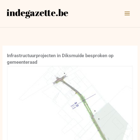
Ga
naar
de
inhoud
Infrastructuurprojecten in Diksmuide besproken op
gemeenteraad