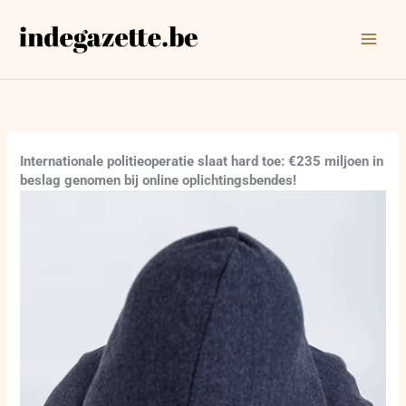
Ga
naar
de
inhoud
Internationale politieoperatie slaat hard toe: €235 miljoen in
beslag genomen bij online oplichtingsbendes!