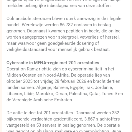
meldden belangrijke inbeslagnames van deze stoffen.
Ook anabole steroïden bleven sterk aanwezig in de illegale
handel. Wereldwijd werden 86.732 dosissen in beslag
genomen. Daarnaast kwamen peptiden in beeld, die online
worden aangeprezen voor spiergroei, vetverlies of herstel,
maar waarvoor geen goedgekeurde dosering of
veiligheidsstandaard voor menselijk gebruik bestaat.
Cyberactie in MENA-regio met 201 arrestaties
Operation Ramz richtte zich op cybercriminaliteit in het
Midden-Oosten en Noord-Afrika. De operatie liep van
oktober 2025 tot vrijdag 28 februari 2026 en bracht dertien
landen samen: Algerije, Bahrein, Egypte, Irak, Jordanië,
Libanon, Libië, Marokko, Oman, Palestina, Qatar, Tunesië en
de Verenigde Arabische Emiraten.
De actie leidde tot 201 arrestaties. Daarnaast werden 382
bijkomende verdachten geïdentificeerd, 3.867 slachtoffers
vastgesteld en 53 servers in beslag genomen. De operatie
was gericht op phishing, malware en cyberoplichting. Bijna