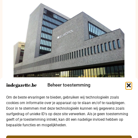
Beheer toestemming
Europol beleeft drukke dagen met
voortvluchtigen, cybercriminelen en crimineel
Om de beste ervaringen te bieden, gebruiken wij technologieën zoals
geld
cookies om informatie over je apparaat op te slaan en/of te raadplegen.
Door in te stemmen met deze technologieën kunnen wij gegevens zoals
25 mei 2026
surfgedrag of unieke ID's op deze site verwerken. Als je geen toestemming
geeft of je toestemming intrekt, kan dit een nadelige invloed hebben op
bepaalde functies en mogelijkheden.