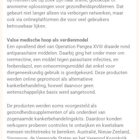
op mensen die op zoek zijn naar snelle, goedkope of
anonieme oplossingen voor gezondheidsproblemen. Dat
gebeurt niet langer alleen via verborgen netwerken, maar
ook via onlineplatformen die voor veel gebruikers
betrouwbaar lijken.
Valse medische hoop als verdienmodel
Een opvallend deel van Operation Pangea XVIII draaide rond
antiparasitaire middelen. Daarbij ging het onder meer om
ivermectine, een middel tegen parasitaire infecties, en
fenbendazol, een ontwormingsmiddel dat enkel voor
diergeneeskundig gebruik is goedgekeurd. Deze producten
werden online gepromoot als alternatieve
kankerbehandeling, hoewel daarvoor geen
wetenschappelijke basis werd aangetoond.
De producten werden soms voorgesteld als
gezondheidssupplementen of als onderdeel van
zogenaamde kankerbehandelingskits. Daardoor konden
verkopers proberen controles te ontwijken en kwetsbare
mensen rechtstreeks te bereiken. Australië, Nieuw-Zeeland,
Singapore, de Verenigde Staten en het Verenigd Koninkrijk