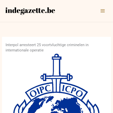
Ga
naar
de
inhoud
Interpol arresteert 25 voortvluchtige criminelen in
internationale operatie