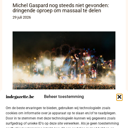
Michel Gaspard nog steeds niet gevonden:
dringende oproep om massaal te delen
29 juli 2026
Beheer toestemming
403 festivalgangers betrapt met drugs en
Om de beste ervaringen te bieden, gebruiken wij technologieën zoals
114 arrestaties op Tomorrowland
cookies om informatie over je apparaat op te slaan en/of te raadplegen.
Door in te stemmen met deze technologieën kunnen wij gegevens zoals
28 juli 2026
surfgedrag of unieke ID's op deze site verwerken. Als je geen toestemming