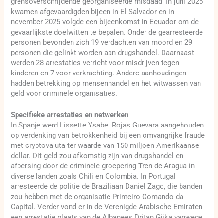
grensoverschrijdende georganiseerde misdaad. In juni 2025
kwamen afgevaardigden bijeen in El Salvador en in
november 2025 volgde een bijeenkomst in Ecuador om de
gevaarlijkste doelwitten te bepalen. Onder de gearresteerde
personen bevonden zich 19 verdachten van moord en 29
personen die gelinkt worden aan drugshandel. Daarnaast
werden 28 arrestaties verricht voor misdrijven tegen
kinderen en 7 voor verkrachting. Andere aanhoudingen
hadden betrekking op mensenhandel en het witwassen van
geld voor criminele organisaties.
Specifieke arrestaties en netwerken
In Spanje werd Lissette Ysabel Rojas Guevara aangehouden
op verdenking van betrokkenheid bij een omvangrijke fraude
met cryptovaluta ter waarde van 150 miljoen Amerikaanse
dollar. Dit geld zou afkomstig zijn van drugshandel en
afpersing door de criminele groepering Tren de Aragua in
diverse landen zoals Chili en Colombia. In Portugal
arresteerde de politie de Braziliaan Daniel Zago, die banden
zou hebben met de organisatie Primeiro Comando da
Capital. Verder vond er in de Verenigde Arabische Emiraten
een arrestatie plaats van de Albanees Dritan Gjika vanwege