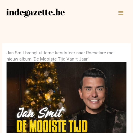
Ga
naar
de
inhoud
Jan Smit brengt ultieme kerstsfeer naar Roeselare met
nieuw album ‘De Mooiste Tijd Van ’t Jaar’