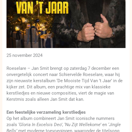
25 november 2024
Roeselare – Jan Smit brengt op zaterdag 7 december een
onvergetelijk concert naar Schiervelde Roeselare, waar hij
zijn nieuwste kerstalbum ‘De Mooiste Tijd Van ’t Jaar’ in de
kijker zet. Dit album, een prachtige mix van klassieke
kerstliedjes en nieuwe composities, viert de magie van
Kerstmis zoals alleen Jan Smit dat kan.
Een feestelijke verzameling kerstliedjes
Op het album combineert Jan Smit iconische nummers
zoals
‘Gloria In Excelsis Deo’
,
‘Nu Zijt Wellekome’
en
‘Jingle
Bells’
met moderne toevoegingen, waaronder de titelsong