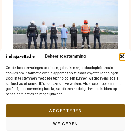
Beheer toestemming
Politiezone RIHO maakt negentien
Om de beste ervaringen te bieden, gebruiken wij technologieën zoals
controledagen in augustus bekend
cookies om informatie over je apparaat op te slaan en/of te raadplegen.
Door in te stemmen met deze technologieën kunnen wij gegevens zoals
20 juli 2026
surfgedrag of unieke ID's op deze site verwerken. Als je geen toestemming
geeft of je toestemming intrekt, kan dit een nadelige invloed hebben op
bepaalde functies en mogelijkheden.
ACCEPTEREN
WEIGEREN