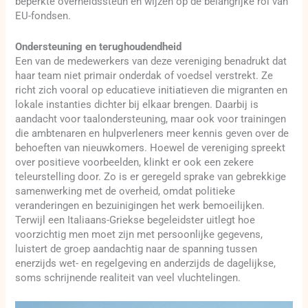
beperkte overheidssteun en wijzen op de belangrijke rol van
EU-fondsen.
Ondersteuning en terughoudendheid
Een van de medewerkers van deze vereniging benadrukt dat
haar team niet primair onderdak of voedsel verstrekt. Ze
richt zich vooral op educatieve initiatieven die migranten en
lokale instanties dichter bij elkaar brengen. Daarbij is
aandacht voor taalondersteuning, maar ook voor trainingen
die ambtenaren en hulpverleners meer kennis geven over de
behoeften van nieuwkomers. Hoewel de vereniging spreekt
over positieve voorbeelden, klinkt er ook een zekere
teleurstelling door. Zo is er geregeld sprake van gebrekkige
samenwerking met de overheid, omdat politieke
veranderingen en bezuinigingen het werk bemoeilijken.
Terwijl een Italiaans-Griekse begeleidster uitlegt hoe
voorzichtig men moet zijn met persoonlijke gegevens,
luistert de groep aandachtig naar de spanning tussen
enerzijds wet- en regelgeving en anderzijds de dagelijkse,
soms schrijnende realiteit van veel vluchtelingen.