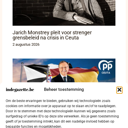
Jarich Monstrey pleit voor strenger
grensbeleid na crisis in Ceuta
2 augustus 2026
Beheer toestemming
Het lijkt wel op een invasie: Ceuta onder druk
Om de beste ervaringen te bieden, gebruiken wij technologieën zoals
na ongekende grensdoorbraak
cookies om informatie over je apparaat op te slaan en/of te raadplegen.
Door in te stemmen met deze technologieën kunnen wij gegevens zoals
1 augustus 2026
surfgedrag of unieke ID's op deze site verwerken. Als je geen toestemming
geeft of je toestemming intrekt, kan dit een nadelige invloed hebben op
bepaalde functies en mogelijkheden.