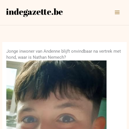
Ga
naar
de
inhoud
Jonge inwoner van Andenne blijft onvindbaar na vertrek met
hond, waar is Nathan Nemech?