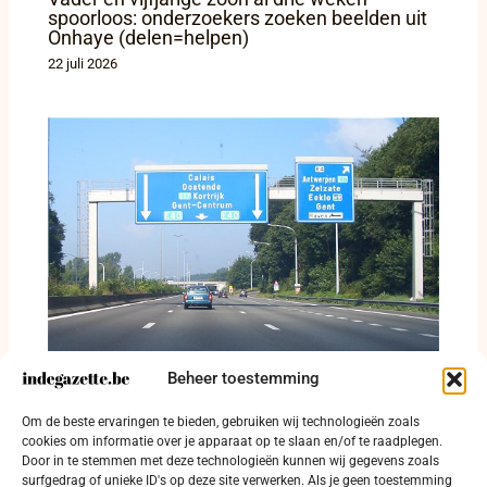
spoorloos: onderzoekers zoeken beelden uit
Onhaye (delen=helpen)
22 juli 2026
Beheer toestemming
Camionette rijdt in op vrachtwagen op de R4
Om de beste ervaringen te bieden, gebruiken wij technologieën zoals
rond Gent
cookies om informatie over je apparaat op te slaan en/of te raadplegen.
Door in te stemmen met deze technologieën kunnen wij gegevens zoals
21 juli 2026
surfgedrag of unieke ID's op deze site verwerken. Als je geen toestemming