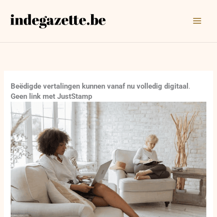
Ga
naar
de
inhoud
Beëdigde vertalingen kunnen vanaf nu volledig digitaal
.
Geen link met JustStamp