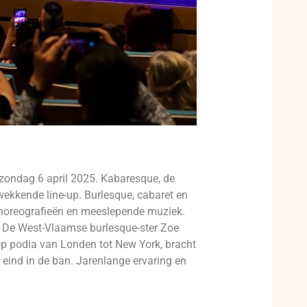
zondag 6 april 2025. Kabaresque, de
ekkende line-up. Burlesque, cabaret en
choreografieën en meeslepende muziek.
e. De West-Vlaamse burlesque-ster Zoe
op podia van Londen tot New York, bracht
t eind in de ban. Jarenlange ervaring en