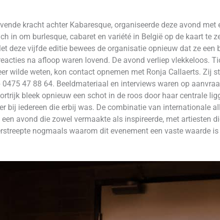
vende kracht achter Kabaresque, organiseerde deze avond met ee
ich in om burlesque, cabaret en variété in België op de kaart te zet
 Met deze vijfde editie bewees de organisatie opnieuw dat ze ee
reacties na afloop waren lovend. De avond verliep vlekkeloos. Ti
eer wilde weten, kon contact opnemen met Ronja Callaerts. Zij s
p 0475 47 88 64. Beeldmateriaal en interviews waren op aanvraa
rtrijk bleek opnieuw een schot in de roos door haar centrale ligg
er bij iedereen die erbij was. De combinatie van internationale al
 een avond die zowel vermaakte als inspireerde, met artiesten 
derstreepte nogmaals waarom dit evenement een vaste waarde is 