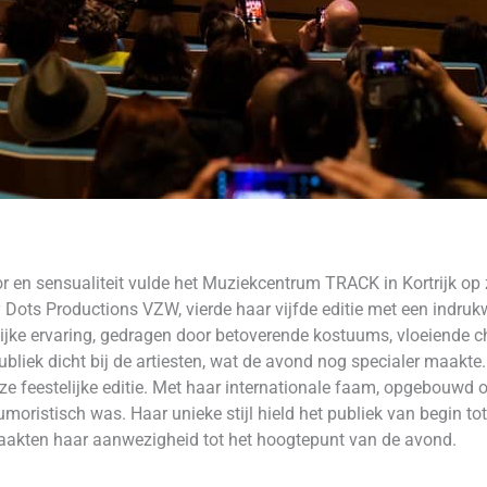
 en sensualiteit vulde het Muziekcentrum TRACK in Kortrijk op 
ots Productions VZW, vierde haar vijfde editie met een indrukw
lijke ervaring, gedragen door betoverende kostuums, vloeiende 
publiek dicht bij de artiesten, wat de avond nog specialer maakt
ze feestelijke editie. Met haar internationale faam, opgebouwd 
umoristisch was. Haar unieke stijl hield het publiek van begin to
maakten haar aanwezigheid tot het hoogtepunt van de avond.