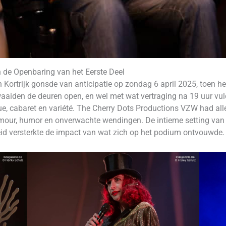
n de Openbaring van het Eerste Deel
rtrijk gonsde van anticipatie op zondag 6 april 2025, toen het 
aiden de deuren open, en wel met wat vertraging na 19 uur vul
e, cabaret en variété. The Cherry Dots Productions VZW had all
mour, humor en onverwachte wendingen. De intieme setting van 
heid versterkte de impact van wat zich op het podium ontvouwde.