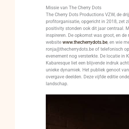
Missie van The Cherry Dots
The Cherry Dots Productions VZW, de drij
profitorganisatie, opgericht in 2018, zet z
positivity stonden ook dit jaar centraal.
inspireren. De opkomst was groot, en de 
website
www.thecherrydots.be
, en wie m
ronja@thecherrydots.be of telefonisch o
evenement nog versterkte. De locatie in Ko
Kabaresque liet een blijvende indruk acht
unieke dynamiek. Het publiek genoot van
overgave deelden. Deze vijfde editie on
landschap.