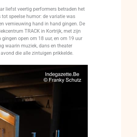
 liefst veertig performers betraden het
 tot speelse humor: de variatie was
 en vernieuwing hand in hand gingen. De
ekcentrum TRACK in Kortrijk, met zijn
n gingen open om 18 uur, en om 19 uur
ng waarin muziek, dans en theater
vond die alle zintuigen prikkelde.