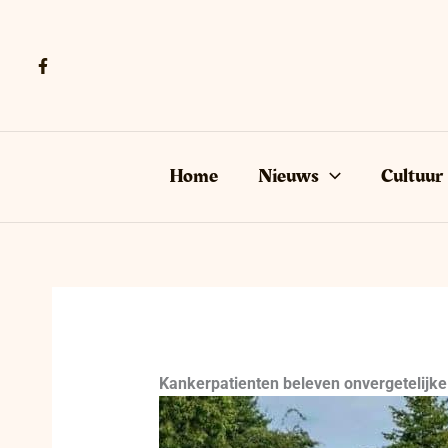
Ga
naar
de
inhoud
Home
Nieuws
Cultuur
Kankerpatienten beleven onvergetelijke