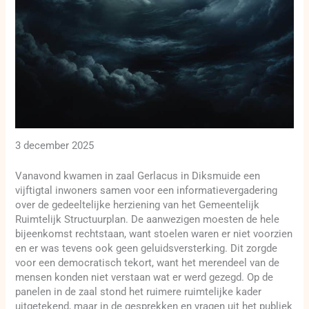
3 december 2025
Vanavond kwamen in zaal Gerlacus in Diksmuide een
vijftigtal inwoners samen voor een informatievergadering
over de gedeeltelijke herziening van het Gemeentelijk
Ruimtelijk Structuurplan. De aanwezigen moesten de hele
bijeenkomst rechtstaan, want stoelen waren er niet voorzien
en er was tevens ook geen geluidsversterking. Dit zorgde
voor een democratisch tekort, want het merendeel van de
mensen konden niet verstaan wat er werd gezegd. Op de
panelen in de zaal stond het ruimere ruimtelijke kader
uitgetekend, maar in de gesprekken en vragen uit het publiek