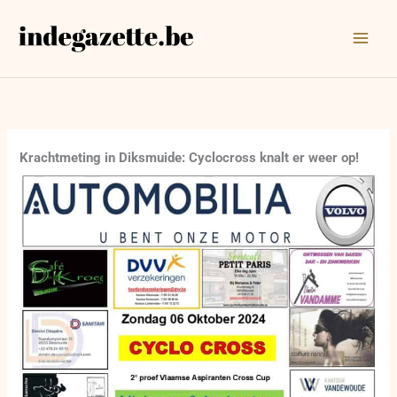
Ga
naar
de
inhoud
Krachtmeting in Diksmuide: Cyclocross knalt er weer op!