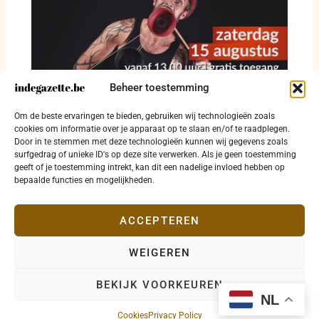
Beheer toestemming
Straattheater krijgt vrije baan op Grote Markt
Om de beste ervaringen te bieden, gebruiken wij technologieën zoals
in Diksmuide
cookies om informatie over je apparaat op te slaan en/of te raadplegen.
Door in te stemmen met deze technologieën kunnen wij gegevens zoals
8 augustus 2026
surfgedrag of unieke ID's op deze site verwerken. Als je geen toestemming
geeft of je toestemming intrekt, kan dit een nadelige invloed hebben op
bepaalde functies en mogelijkheden.
ACCEPTEREN
WEIGEREN
Copyright © 2026 indegazette.be |
Privacy
•
Cookies
•
BEKIJK VOORKEUREN
Disclaimer
•
Contact
NL
Cookies
Privacy Policy