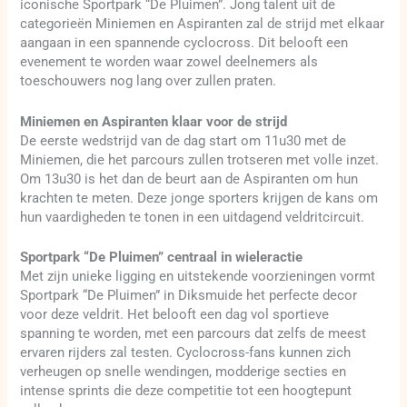
iconische Sportpark “De Pluimen”. Jong talent uit de
categorieën Miniemen en Aspiranten zal de strijd met elkaar
aangaan in een spannende cyclocross. Dit belooft een
evenement te worden waar zowel deelnemers als
toeschouwers nog lang over zullen praten.
Miniemen en Aspiranten klaar voor de strijd
De eerste wedstrijd van de dag start om 11u30 met de
Miniemen, die het parcours zullen trotseren met volle inzet.
Om 13u30 is het dan de beurt aan de Aspiranten om hun
krachten te meten. Deze jonge sporters krijgen de kans om
hun vaardigheden te tonen in een uitdagend veldritcircuit.
Sportpark “De Pluimen” centraal in wieleractie
Met zijn unieke ligging en uitstekende voorzieningen vormt
Sportpark “De Pluimen” in Diksmuide het perfecte decor
voor deze veldrit. Het belooft een dag vol sportieve
spanning te worden, met een parcours dat zelfs de meest
ervaren rijders zal testen. Cyclocross-fans kunnen zich
verheugen op snelle wendingen, modderige secties en
intense sprints die deze competitie tot een hoogtepunt