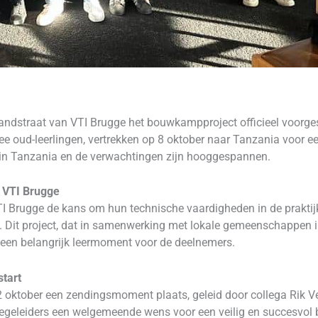
dstraat van VTI Brugge het bouwkampproject officieel voorgeste
e oud-leerlingen, vertrekken op 8 oktober naar Tanzania voor ee
 in Tanzania en de verwachtingen zijn hooggespannen.
n VTI Brugge
 Brugge de kans om hun technische vaardigheden in de praktijk 
n. Dit project, dat in samenwerking met lokale gemeenschappen in
ft een belangrijk leermoment voor de deelnemers.
tart
 oktober een zendingsmoment plaats, geleid door collega Rik Ve
 begeleiders een welgemeende wens voor een veilig en succesv