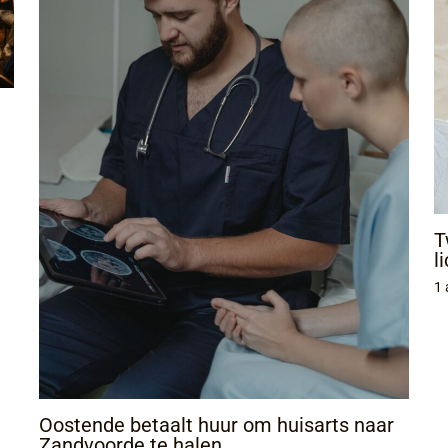
T
l
1 
Oostende betaalt huur om huisarts naar
Zandvoorde te halen