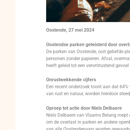
Oostende, 27 mei 2024
Oostendse parken geteisterd door overl
De parken van Oostende, ooit geliefde pl
personen zonder papieren. Afval, overmat
heeft geleid tot een verontrustend gevoel
Onrustwekkende cijfers
Een recent onderzoek toont aan dat 64% v
van rust en natuur, worden hierdoor ste
Oproep tot actie door Niels Delbaere
Niels Delbaere van Vlaams Belang roept o
om de overlast in parken en andere openb
van alle Oostendenaars worden gewaarb