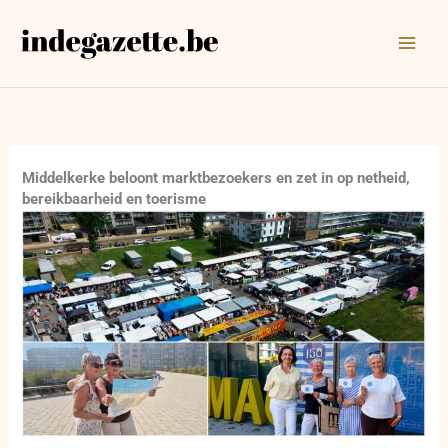
Ga
naar
de
inhoud
Middelkerke beloont marktbezoekers en zet in op netheid,
bereikbaarheid en toerisme