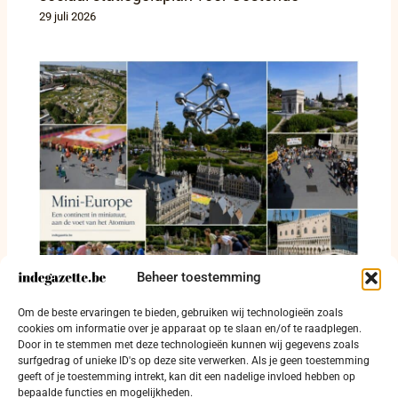
29 juli 2026
Beheer toestemming
Mini-Europe (Mini-Europa) brengt 28 landen
Om de beste ervaringen te bieden, gebruiken wij technologieën zoals
binnen één dag en geeft duo-tickets weg
cookies om informatie over je apparaat op te slaan en/of te raadplegen.
Door in te stemmen met deze technologieën kunnen wij gegevens zoals
17 juli 2026
surfgedrag of unieke ID's op deze site verwerken. Als je geen toestemming
geeft of je toestemming intrekt, kan dit een nadelige invloed hebben op
bepaalde functies en mogelijkheden.