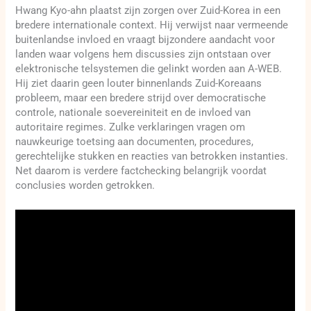
Hwang Kyo-ahn plaatst zijn zorgen over Zuid-Korea in een
bredere internationale context. Hij verwijst naar vermeende
buitenlandse invloed en vraagt bijzondere aandacht voor
landen waar volgens hem discussies zijn ontstaan over
elektronische telsystemen die gelinkt worden aan A-WEB.
Hij ziet daarin geen louter binnenlands Zuid-Koreaans
probleem, maar een bredere strijd over democratische
controle, nationale soevereiniteit en de invloed van
autoritaire regimes. Zulke verklaringen vragen om
nauwkeurige toetsing aan documenten, procedures,
gerechtelijke stukken en reacties van betrokken instanties.
Net daarom is verdere factchecking belangrijk voordat
conclusies worden getrokken.