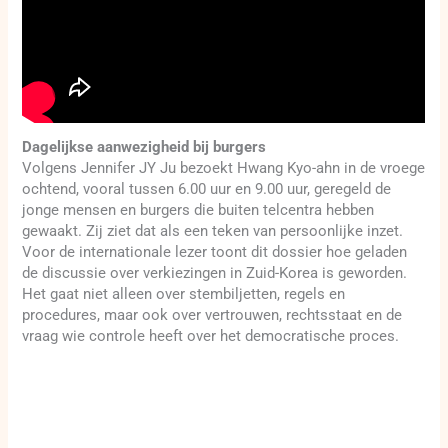
Dagelijkse aanwezigheid bij burgers
Volgens Jennifer JY Ju bezoekt Hwang Kyo-ahn in de vroege
ochtend, vooral tussen 6.00 uur en 9.00 uur, geregeld de
jonge mensen en burgers die buiten telcentra hebben
gewaakt. Zij ziet dat als een teken van persoonlijke inzet.
Voor de internationale lezer toont dit dossier hoe geladen
de discussie over verkiezingen in Zuid-Korea is geworden.
Het gaat niet alleen over stembiljetten, regels en
procedures, maar ook over vertrouwen, rechtsstaat en de
vraag wie controle heeft over het democratische proces.