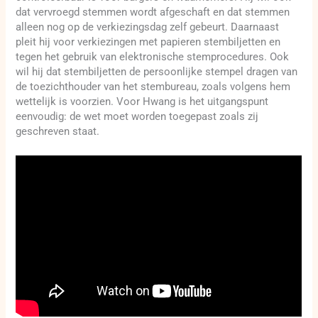
dat vervroegd stemmen wordt afgeschaft en dat stemmen
alleen nog op de verkiezingsdag zelf gebeurt. Daarnaast
pleit hij voor verkiezingen met papieren stembiljetten en
tegen het gebruik van elektronische stemprocedures. Ook
wil hij dat stembiljetten de persoonlijke stempel dragen van
de toezichthouder van het stembureau, zoals volgens hem
wettelijk is voorzien. Voor Hwang is het uitgangspunt
eenvoudig: de wet moet worden toegepast zoals zij
geschreven staat.