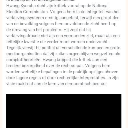
Hwang Kyo-ahn richt zijn kritiek vooral op de National
Election Commission. Volgens hem is de integriteit van het
verkiezingssysteem ernstig aangetast, terwijl een groot deel
van de bevolking volgens hem onvoldoende zicht heeft op
de omvang van het probleem. Hij zegt dat hij
verkiezingsfraude niet als een vermoeden ziet, maar als een
feitelijke kwestie die verder moet worden onderzocht.
Tegelijk verwijt hij politici uit verschillende kampen en grote
mediaorganisaties dat zij zulke zorgen blijven wegzetten als
complottheorieën. Hwang koppelt die kritiek aan een
bredere bezorgdheid over de rechtsstaat. Volgens hem
worden wettelijke bepalingen in de praktijk opzijgeschoven
door lagere regels of door rechterlijke interpretaties. In zijn
visie raakt dat aan de kern van democratisch bestuur.