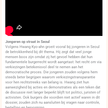
Jongeren op straat in Seoul
Volgens Hwang Kyo-ahn groeit vooral bij jongeren in Seoul
de betrokkenheid bij dit thema. Hij zegt dat veel jonge
mensen boos zijn omdat zij het gevoel hebben dat hun
fundamentele burgerrecht wordt aangetast: het recht om via
verkiezingen betekenisvol deel te nemen aan het
democratische proces. Die jongeren zouden volgens hem
steeds beter begrijpen waarom verkiezingstransparantie
voor hen rechtstreeks van belang is. Hwang ziet hun
aanwezigheid bij acties en demonstraties als een teken dat
de discussie niet langer beperkt blijft tot politici, juristen of
activisten. Ook burgers die voordien niet actief waren in dit
dossier, zouden zich nu aansluiten bij vragen naar controle,
hertelling en hervorming.