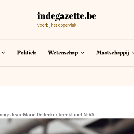
Voorbij het oppervlak
Politiek
Wetenschap
Maatschappij
iving: Jean-Marie Dedecker breekt met N-VA