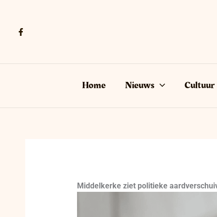
Ga
naar
de
inhoud
Home
Nieuws
Cultuur
Middelkerke ziet politieke aardverschu