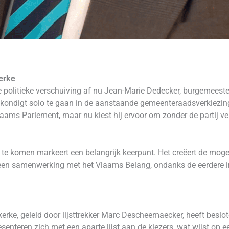
kerke
e politieke verschuiving af nu Jean-Marie Dedecker, burgemeeste
kondigt solo te gaan in de aanstaande gemeenteraadsverkiezinge
Vlaams Parlement, maar nu kiest hij ervoor om zonder de partij ve
 te komen markeert een belangrijk keerpunt. Het creëert de mog
 een samenwerking met het Vlaams Belang, ondanks de eerdere in
kerke, geleid door lijsttrekker Marc Descheemaecker, heeft bes
presenteren zich met een aparte lijst aan de kiezers, wat wijst o