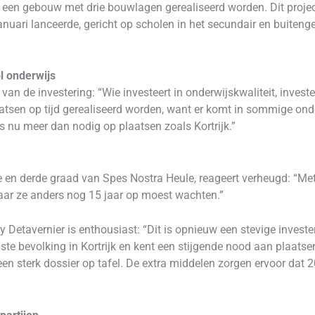
 een gebouw met drie bouwlagen gerealiseerd worden. Dit projec
januari lanceerde, gericht op scholen in het secundair en buit
ol onderwijs
n de investering: “Wie investeert in onderwijskwaliteit, investee
laatsen op tijd gerealiseerd worden, want er komt in sommige on
is nu meer dan nodig op plaatsen zoals Kortrijk.”
de en derde graad van Spes Nostra Heule, reageert verheugd: “Met
ar ze anders nog 15 jaar op moest wachten.”
 Detavernier is enthousiast: “Dit is opnieuw een stevige investe
te bevolking in Kortrijk en kent een stijgende nood aan plaatsen
en sterk dossier op tafel. De extra middelen zorgen ervoor dat 2