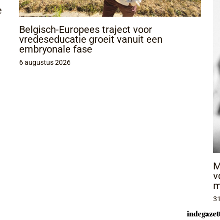
e
Belgisch-Europees traject voor
vredeseducatie groeit vanuit een
embryonale fase
6 augustus 2026
M
v
m
31