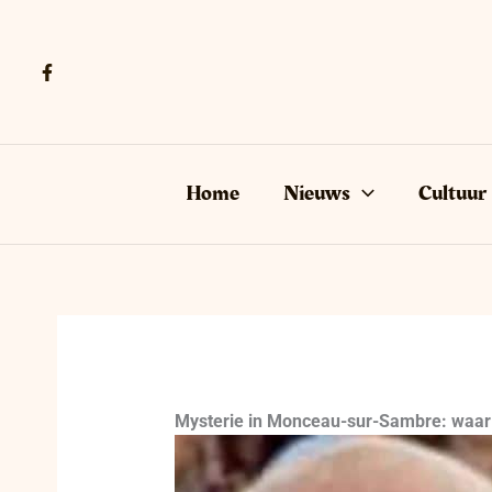
Ga
naar
de
inhoud
Home
Nieuws
Cultuur
Mysterie in Monceau-sur-Sambre: waar i