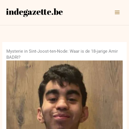
Ga
naar
de
inhoud
Mysterie in Sint-Joost-ten-Node: Waar is de 18-jarige Amir
BADRI?