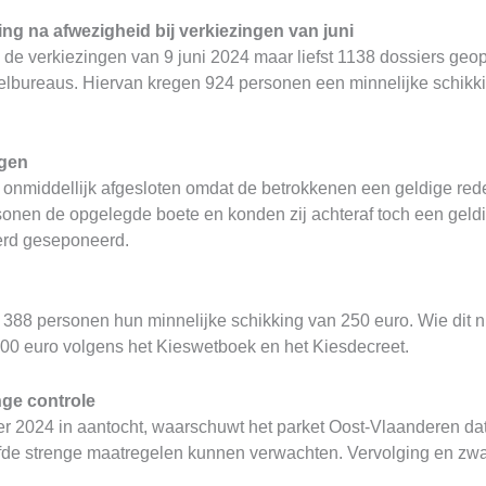
ng na afwezigheid bij verkiezingen van juni
de verkiezingen van 9 juni 2024 maar liefst 1138 dossiers geopen
en telbureaus. Hiervan kregen 924 personen een minnelijke schi
ngen
onmiddellijk afgesloten omdat de betrokkenen een geldige re
onen de opgelegde boete en konden zij achteraf toch een geldig
erd geseponeerd.
88 personen hun minnelijke schikking van 250 euro. Wie dit n
.600 euro volgens het Kieswetboek en het Kiesdecreet.
ge controle
r 2024 in aantocht, waarschuwt het parket Oost-Vlaanderen dat o
lfde strenge maatregelen kunnen verwachten. Vervolging en zwar