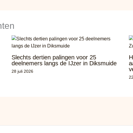
hten
Slechts dertien palingen voor 25
H
deelnemers langs de IJzer in Diksmuide
a
v
28 juli 2026
22