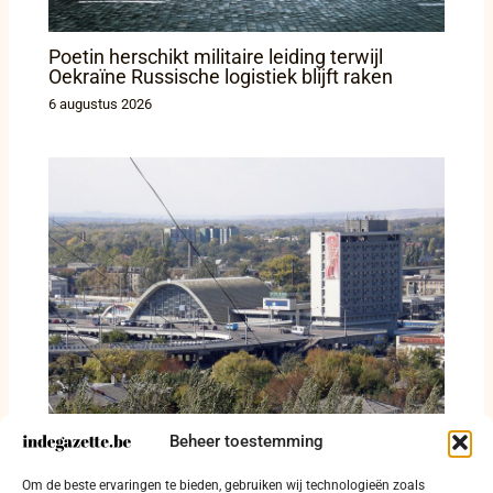
Poetin herschikt militaire leiding terwijl
Oekraïne Russische logistiek blijft raken
6 augustus 2026
Beheer toestemming
Rusland stuurt tieners uit bezet Loehansk
Om de beste ervaringen te bieden, gebruiken wij technologieën zoals