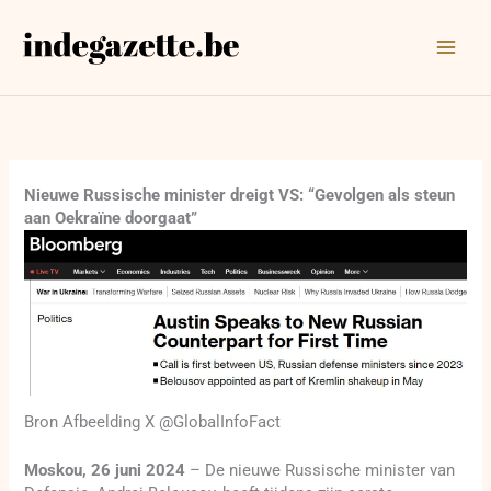
Ga
naar
de
inhoud
Nieuwe Russische minister dreigt VS: “Gevolgen als steun
aan Oekraïne doorgaat”
Bron Afbeelding X @GlobalInfoFact
Moskou, 26 juni 2024
– De nieuwe Russische minister van