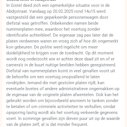
In Gistel deed zich een opmerkelijke situatie voor in de
Abdijstraat. Vandaag op 20.02.2025 rond 14u15 werd
vastgesteld dat een geparkeerde personenwagen door
diefstal was getroffen. Onbekenden namen beide
nummerplaten mee, waardoor het voertuig zonder
identificatie achterbleef. De eigenaar zag pas later dat de
platen verdwenen waren en vroeg zich af hoe dit ongemerkt
kon gebeuren. De politie werd ingelicht om meer
duidelijkheid te krijgen over de toedracht. Op dit moment
wordt nog onderzocht wie er achter deze daad zit en of er
camera’s in de buurt nuttige beelden hebben geregistreerd.
Diefstal van nummerplaten komt in veel gevallen voort uit
de behoefte om een voertuig onopvallend te laten
rondrijden. Iemand die met gestolen platen rijdt, kan
eventuele boetes of andere administratieve ongemakken op
de eigenaar van de originele platen afwentelen. Ook kan het
gebruikt worden om bijvoorbeeld anoniem te tanken zonder
te betalen of om criminele activiteiten te verhullen, omdat
opsporing lastig wordt als het voertuig verkeerde gegevens
voert. In sommige gevallen zijn dieven puur uit op de waarde
van de platen zelf, al is dat minder frequent.