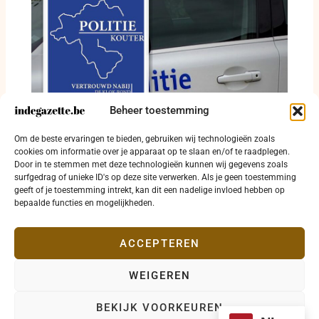
Beheer toestemming
Dodelijk ongeval, gewonde fietser en
Om de beste ervaringen te bieden, gebruiken wij technologieën zoals
alcoholinbreuken in politiezone Kouter
cookies om informatie over je apparaat op te slaan en/of te raadplegen.
Door in te stemmen met deze technologieën kunnen wij gegevens zoals
24 juli 2026
surfgedrag of unieke ID's op deze site verwerken. Als je geen toestemming
geeft of je toestemming intrekt, kan dit een nadelige invloed hebben op
bepaalde functies en mogelijkheden.
ACCEPTEREN
WEIGEREN
Copyright © 2026 indegazette.be |
Privacy
•
Cookies
•
BEKIJK VOORKEUREN
Disclaimer
•
Contact