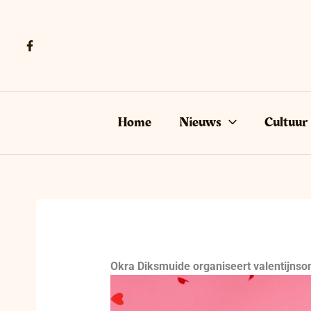
Ga
naar
de
inhoud
Home
Nieuws
Cultuur
Okra Diksmuide organiseert valentijnson