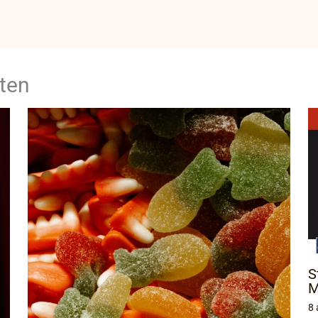
ten
S
M
8 