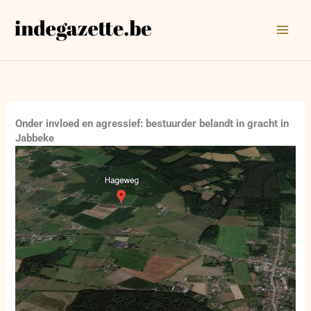
Ga
naar
de
inhoud
Onder invloed en agressief: bestuurder belandt in gracht in
Jabbeke