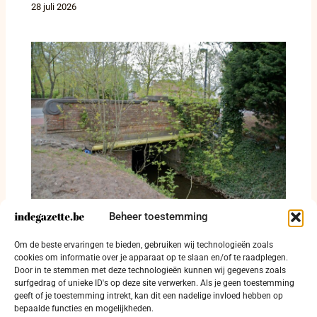
28 juli 2026
Beheer toestemming
Vier verkeersfeiten in Jabbeke, Gistel en
Torhout: twee gewonden en rijbewijs
Om de beste ervaringen te bieden, gebruiken wij technologieën zoals
ingetrokken
cookies om informatie over je apparaat op te slaan en/of te raadplegen.
Door in te stemmen met deze technologieën kunnen wij gegevens zoals
24 juli 2026
surfgedrag of unieke ID's op deze site verwerken. Als je geen toestemming
geeft of je toestemming intrekt, kan dit een nadelige invloed hebben op
bepaalde functies en mogelijkheden.