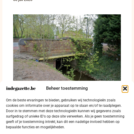
Beheer toestemming
Vier verkeersfeiten in Jabbeke, Gistel en
Torhout: twee gewonden en rijbewijs
Om de beste ervaringen te bieden, gebruiken wij technologieën zoals
ingetrokken
cookies om informatie over je apparaat op te slaan en/of te raadplegen.
24 juli 2026
Door in te stemmen met deze technologieën kunnen wij gegevens zoals
surfgedrag of unieke ID's op deze site verwerken. Als je geen toestemming
geeft of je toestemming intrekt, kan dit een nadelige invloed hebben op
bepaalde functies en mogelijkheden.