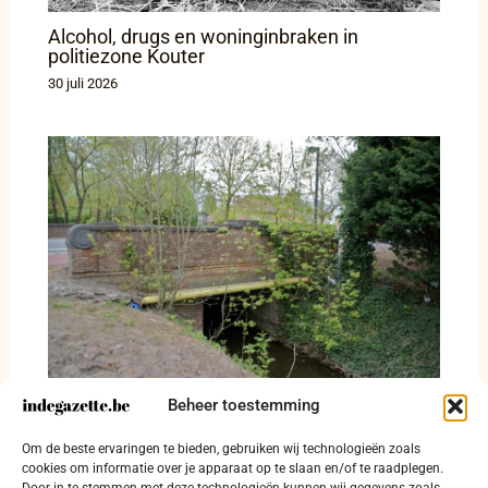
Alcohol, drugs en woninginbraken in
politiezone Kouter
30 juli 2026
Beheer toestemming
Vier verkeersfeiten in Jabbeke, Gistel en
Torhout: twee gewonden en rijbewijs
Om de beste ervaringen te bieden, gebruiken wij technologieën zoals
ingetrokken
cookies om informatie over je apparaat op te slaan en/of te raadplegen.