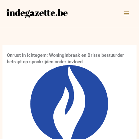
Ga
naar
de
inhoud
Onrust in Ichtegem: Woninginbraak en Britse bestuurder
betrapt op spookrijden onder invloed