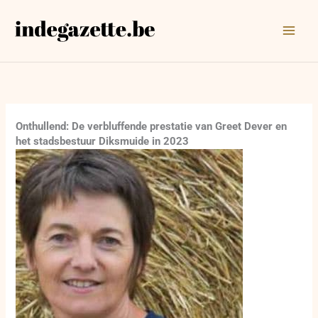
Ga
naar
de
inhoud
Onthullend: De verbluffende prestatie van Greet Dever en
het stadsbestuur Diksmuide in 2023