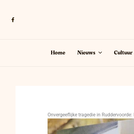
Ga
naar
de
inhoud
Home
Nieuws
Cultuur
Onvergeeflijke tragedie in Ruddervoorde: 