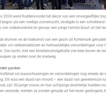
s 2024 werd Ruddervoorde het decor van een onvergeeflijke tra
t begon als een vredige zomernacht, eindigde in een schokkend
van roekeloosheid en gevaar, een jonge familie bruut uit het lev
de dromen en de toekomst van een gezin uit Kortemark genadeloo
en vol verkeersdelicten en herhaaldelijke veroordelingen voor ri
 Die nacht, met een bloedalcoholgehalte vier keer boven de wette
dwapen op wielen over de snelweg.
onder pardon
strafblad vol waarschuwingen en veroordelingen nog steeds de v
ng. Dit was een daad van moord – een daad van gewetenloze nal
oud, zijn 30-jarige vrouw, en hun achtjarige dochtertje hadden n
en seconde, werden ze zonder genade uit het leven geslingerd, h