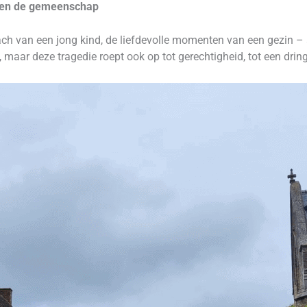
e en de gemeenschap
elach van een jong kind, de liefdevolle momenten van een gezin 
maar deze tragedie roept ook op tot gerechtigheid, tot een drin