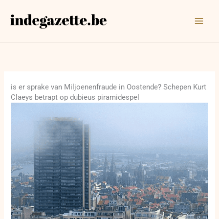
Ga
naar
de
inhoud
is er sprake van Miljoenenfraude in Oostende? Schepen Kurt
Claeys betrapt op dubieus piramidespel