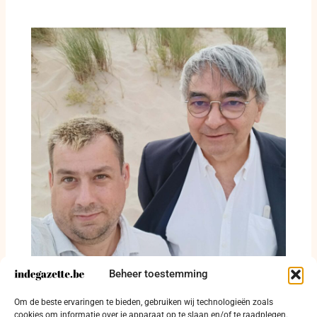
Beheer toestemming
Twee bedragen, één plan: de O mens licht
Om de beste ervaringen te bieden, gebruiken wij technologieën zoals
Oostendse zwerfvuilcijfers toe
cookies om informatie over je apparaat op te slaan en/of te raadplegen.