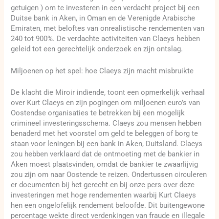
getuigen ) om te investeren in een verdacht project bij een
Duitse bank in Aken, in Oman en de Verenigde Arabische
Emiraten, met beloftes van onrealistische rendementen van
240 tot 900%. De verdachte activiteiten van Claeys hebben
geleid tot een gerechtelijk onderzoek en zijn ontslag.
Miljoenen op het spel: hoe Claeys zijn macht misbruikte
De klacht die Miroir indiende, toont een opmerkelijk verhaal
over Kurt Claeys en zijn pogingen om miljoenen euro’s van
Oostendse organisaties te betrekken bij een mogelijk
crimineel investeringsschema. Claeys zou mensen hebben
benaderd met het voorstel om geld te beleggen of borg te
staan voor leningen bij een bank in Aken, Duitsland. Claeys
zou hebben verklaard dat de ontmoeting met de bankier in
Aken moest plaatsvinden, omdat de bankier te zwaarlijvig
zou zijn om naar Oostende te reizen. Ondertussen circuleren
er documenten bij het gerecht en bij onze pers over deze
investeringen met hoge rendementen waarbij Kurt Claeys
hen een ongelofelijk rendement beloofde. Dit buitengewone
percentage wekte direct verdenkingen van fraude en illegale