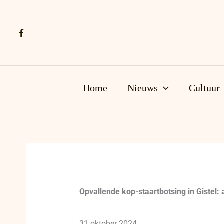
Ga
naar
de
inhoud
Home
Nieuws
Cultuur
Opvallende kop-staartbotsing in Gistel:
31 oktober 2024