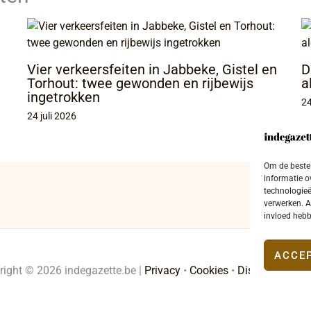
Vier verkeersfeiten in Jabbeke, Gistel en
D
Torhout: twee gewonden en rijbewijs
a
ingetrokken
24
24 juli 2026
Om de beste 
informatie o
technologieë
verwerken. A
invloed hebb
ACCE
right © 2026 indegazette.be |
Privacy
•
Cookies
•
Disclaimer
•
Co