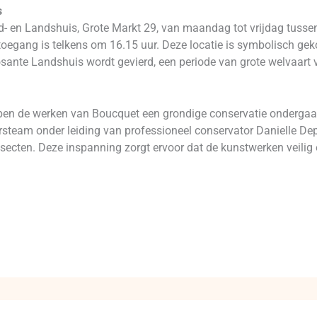
s
ad- en Landshuis, Grote Markt 29, van maandag tot vrijdag tusse
 toegang is telkens om 16.15 uur. Deze locatie is symbolisch ge
osante Landshuis wordt gevierd, een periode van grote welvaart 
en de werken van Boucquet een grondige conservatie ondergaan 
igersteam onder leiding van professioneel conservator Danielle D
nsecten. Deze inspanning zorgt ervoor dat de kunstwerken veili