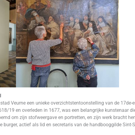
d
 stad Veurne een unieke overzichtstentoonstelling van de 17de-
18/19 en overleden in 1677, was een belangrijke kunstenaar die 
md om zijn stofweergave en portretten, en zijn werk bracht hem
e burger, actief als lid en secretaris van de handbooggilde Sint-