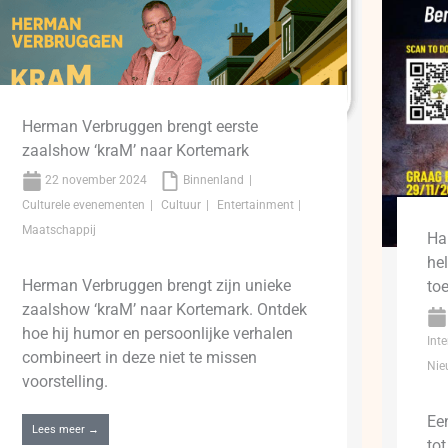
Herman Verbruggen brengt eerste
zaalshow ‘kraM’ naar Kortemark
22 november 2024
Binnenland
Culturele evenementen
Cultuur
Entertainment
Maatschappij
Ha
he
Herman Verbruggen brengt zijn unieke
to
zaalshow ‘kraM’ naar Kortemark. Ontdek
hoe hij humor en persoonlijke verhalen
Int
combineert in deze niet te missen
Nie
voorstelling.
Ee
Lees meer →
tot