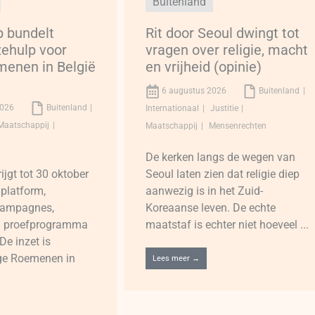
Buitenland
 bundelt
Rit door Seoul dwingt tot
ehulp voor
vragen over religie, macht
menen in België
en vrijheid (opinie)
6 augustus 2026
Buitenland
2026
Buitenland
Internationaal
Justitie
Maatschappij
Maatschappij
Mensenrechten
l
De kerken langs de wegen van
jgt tot 30 oktober
Seoul laten zien dat religie diep
platform,
aanwezig is in het Zuid-
 campagnes,
Koreaanse leven. De echte
n proefprogramma
maatstaf is echter niet hoeveel ...
 De inzet is
nge Roemenen in
Lees meer →