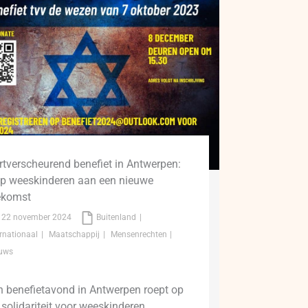
rtverscheurend benefiet in Antwerpen:
lp weeskinderen aan een nieuwe
ekomst
22 november 2024
Buitenland
ernationaal
Maatschappij
Mensenrechten
uws
n benefietavond in Antwerpen roept op
 solidariteit voor weeskinderen.