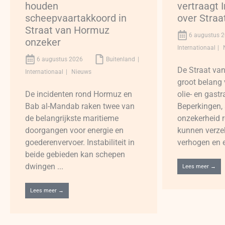
houden
vertraagt 
scheepvaartakkoord in
over Stra
Straat van Hormuz
6 augustus 
onzeker
Internationaal
6 augustus 2026
Buitenland
De Straat va
Internationaal
Nieuws
groot belang 
De incidenten rond Hormuz en
olie- en gastr
Bab al-Mandab raken twee van
Beperkingen, 
de belangrijkste maritieme
onzekerheid 
doorgangen voor energie en
kunnen verze
goederenvervoer. Instabiliteit in
verhogen en en
beide gebieden kan schepen
dwingen ...
Lees meer →
Lees meer →