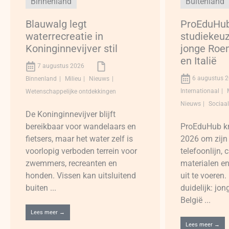
Binnenland
Buitenland
Blauwalg legt
ProEduHub
waterrecreatie in
studiekeuz
Koninginnevijver stil
jonge Roe
en Italië
7 augustus 2026
6 augustus 
Binnenland
Milieu
Nieuws
Internationaal
Wetenschappelijke ontdekkingen
Nieuws
Sociaa
De Koninginnevijver blijft
bereikbaar voor wandelaars en
ProEduHub kri
fietsers, maar het water zelf is
2026 om zijn 
voorlopig verboden terrein voor
telefoonlijn,
zwemmers, recreanten en
materialen e
honden. Vissen kan uitsluitend
uit te voeren.
buiten ...
duidelijk: jo
België ...
Lees meer →
Lees meer →