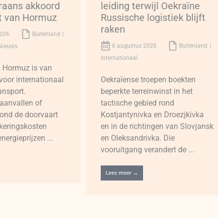
Iraans akkoord
leiding terwijl Oekraïne
at van Hormuz
Russische logistiek blijft
raken
2026
Buitenland
6 augustus 2026
Buitenland
Nieuws
Internationaal
n Hormuz is van
voor internationaal
Oekraïense troepen boekten
ansport.
beperkte terreinwinst in het
aanvallen of
tactische gebied rond
rond de doorvaart
Kostjantynivka en Droezjkivka
keringskosten
en in de richtingen van Slovjansk
ergieprijzen ...
en Oleksandrivka. Die
vooruitgang verandert de ...
Lees meer →