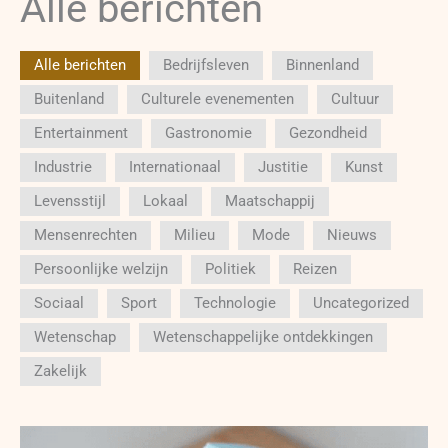
Alle berichten
Alle berichten
Bedrijfsleven
Binnenland
Buitenland
Culturele evenementen
Cultuur
Entertainment
Gastronomie
Gezondheid
Industrie
Internationaal
Justitie
Kunst
Levensstijl
Lokaal
Maatschappij
Mensenrechten
Milieu
Mode
Nieuws
Persoonlijke welzijn
Politiek
Reizen
Sociaal
Sport
Technologie
Uncategorized
Wetenschap
Wetenschappelijke ontdekkingen
Zakelijk