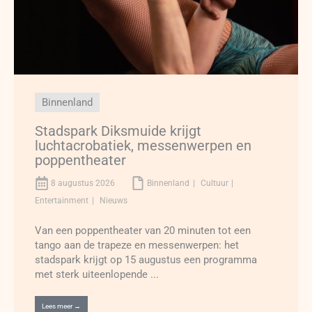
Binnenland
Stadspark Diksmuide krijgt
luchtacrobatiek, messenwerpen en
poppentheater
8 augustus 2026
Binnenland
Cultuur
Entertainment
Nieuws
Van een poppentheater van 20 minuten tot een
tango aan de trapeze en messenwerpen: het
stadspark krijgt op 15 augustus een programma
met sterk uiteenlopende ...
Lees meer →