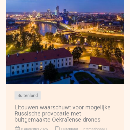
Buitenland
Litouwen waarschuwt voor mogelijke
Russische provocatie met
buitgemaakte Oekraïense drones
8 augustus 2026
Buitenland
Internationaal