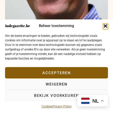
Beheer toestemming
Om de beste ervaringen te bieden, gebruiken wij technologieën zoals
cookies om informatie over je apparaat op te slaan en/of te raadplegen.
Door in te stemmen met deze technologieën kunnen wij gegevens zoals
surfgedrag of unieke ID's op deze site verwerken. Als je geen toestemming
Feiten over Oostendse schepen Kurt Claeys’ rol
geeft of je toestemming intrekt, kan dit een nadelige invloed hebben op
binnen WVI door ION bekendgemaakt
bepaalde functies en mogelijkheden.
28 mei 2024
Binnenland
Nieuws
Politiek
ACCEPTEREN
Nieuwe informatie bevestigt dat Kurt Claeys in
WEIGEREN
2017 geen deel uitmaakte van belangrijke
bestuursorganen binnen WVI, zoals blijkt uit
publieke documenten.
BEKIJK VOORKEUREN
NL
Cookies
Privacy Policy
Lees meer →