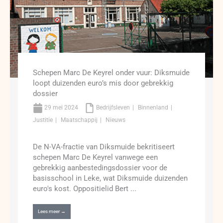
Schepen Marc De Keyrel onder vuur: Diksmuide
loopt duizenden euro’s mis door gebrekkig
dossier
29 mei 2024
Bedrijfsleven
Binnenland
Justitie
Maatschappij
Nieuws
De N-VA-fractie van Diksmuide bekritiseert
schepen Marc De Keyrel vanwege een
gebrekkig aanbestedingsdossier voor de
basisschool in Leke, wat Diksmuide duizenden
euro's kost. Oppositielid Bert ...
Lees meer →