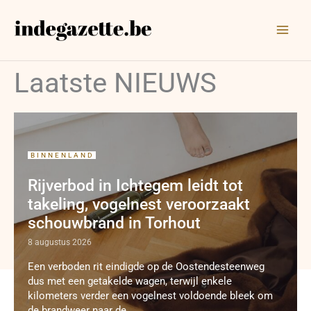
Ga
naar
de
inhoud
Laatste NIEUWS
BINNENLAND
Rijverbod in Ichtegem leidt tot
takeling, vogelnest veroorzaakt
schouwbrand in Torhout
8 augustus 2026
Een verboden rit eindigde op de Oostendesteenweg
dus met een getakelde wagen, terwijl enkele
kilometers verder een vogelnest voldoende bleek om
de brandweer naar de ...