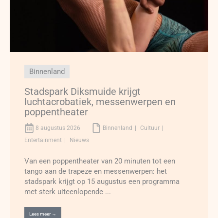
Binnenland
Stadspark Diksmuide krijgt
luchtacrobatiek, messenwerpen en
poppentheater
8 augustus 2026
Binnenland
Cultuur
Entertainment
Nieuws
Van een poppentheater van 20 minuten tot een
tango aan de trapeze en messenwerpen: het
stadspark krijgt op 15 augustus een programma
met sterk uiteenlopende ...
Lees meer →