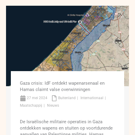
Gaza crisis: IdF ontdekt wapenarsenaal en
Hamas claimt valse overwinningen
27 mei 2024
Buitenland
Internationaal
Maatschappij
Nieuws
De Israëlische militaire operaties in Gaza
ontdekken wapens en stuiten op voortdurende
aanvallen van Palestijnse milities. Hamas