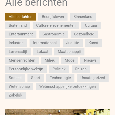
Alle berichten
Alle berichten
Bedrijfsleven
Binnenland
Buitenland
Culturele evenementen
Cultuur
Entertainment
Gastronomie
Gezondheid
Industrie
Internationaal
Justitie
Kunst
Levensstijl
Lokaal
Maatschappij
Mensenrechten
Milieu
Mode
Nieuws
Persoonlijke welzijn
Politiek
Reizen
Sociaal
Sport
Technologie
Uncategorized
Wetenschap
Wetenschappelijke ontdekkingen
Zakelijk