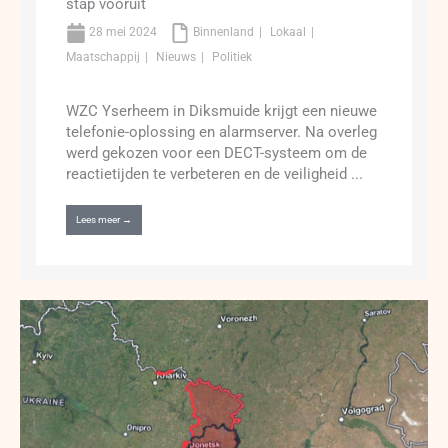
stap vooruit
28 mei 2024
Binnenland
Lokaal
Maatschappij
Nieuws
Politiek
WZC Yserheem in Diksmuide krijgt een nieuwe
telefonie-oplossing en alarmserver. Na overleg
werd gekozen voor een DECT-systeem om de
reactietijden te verbeteren en de veiligheid ...
Lees meer →