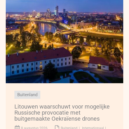
Buitenland
Litouwen waarschuwt voor mogelijke
Russische provocatie met
buitgemaakte Oekraïense drones
8 augustus 2026
Buitenland
Internationaal