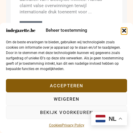
claimt valse overwinningen terwijl
internationale druk toeneemt voor ...
Lees meer →
Beheer toestemming
Om de beste ervaringen te bieden, gebruiken wij technologieën zoals
cookies om informatie over je apparaat op te slaan en/of te raadplegen.
Door in te stemmen met deze technologieën kunnen wij gegevens zoals
surfgedrag of unieke ID's op deze site verwerken. Als je geen toestemming
geeft of je toestemming intrekt, kan dit een nadelige invloed hebben op
bepaalde functies en mogelijkheden.
ACCEPTEREN
WEIGEREN
BEKIJK VOORKEUREN
Stad Oostende sluit jaarrekening 2023 af met
NL
positief budgettair resultaat
Cookies
Privacy Policy
27 mei 2024
Binnenland
Maatschappij