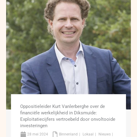
Oppositieleider Kurt Vanlerberghe over de
financiële werkelijkheid in Diksmuide:
Exploitatiecijfers vertroebeld door onvoltooide
investeringen
28 mei 2024
Binnenland
Lokaal
Nieuws