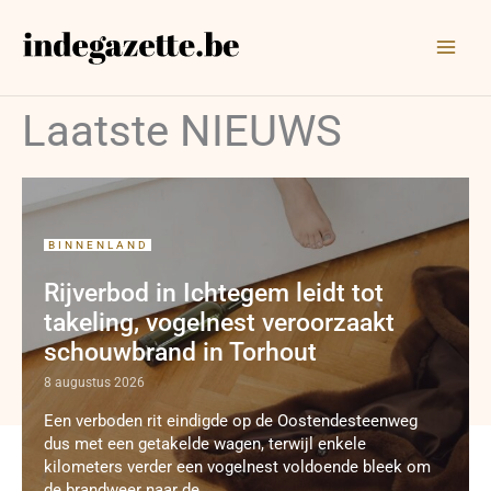
Ga
naar
de
inhoud
Laatste NIEUWS
BINNENLAND
Rijverbod in Ichtegem leidt tot
takeling, vogelnest veroorzaakt
schouwbrand in Torhout
8 augustus 2026
Een verboden rit eindigde op de Oostendesteenweg
dus met een getakelde wagen, terwijl enkele
kilometers verder een vogelnest voldoende bleek om
de brandweer naar de ...