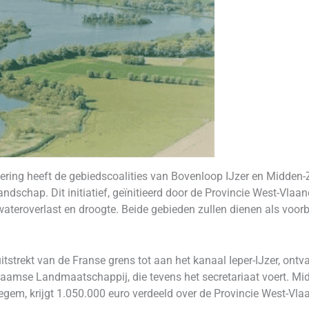
ing heeft de gebiedscoalities van Bovenloop IJzer en Midden-Z
dschap. Dit initiatief, geïnitieerd door de Provincie West-Vlaa
ateroverlast en droogte. Beide gebieden zullen dienen als voorb
itstrekt van de Franse grens tot aan het kanaal Ieper-IJzer, ontv
Vlaamse Landmaatschappij, die tevens het secretariaat voert. Mi
regem, krijgt 1.050.000 euro verdeeld over de Provincie West-Vla