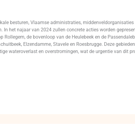
okale besturen, Vlaamse administraties, middenveldorganisaties
 In het najaar van 2024 zullen concrete acties worden geprese
op Rollegem, de bovenloop van de Heulebeek en de Passendalebee
 Machuitbeek, Elzendamme, Stavele en Roesbrugge. Deze gebie
ige wateroverlast en overstromingen, wat de urgentie van dit pro