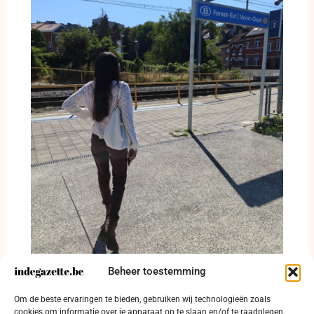
Beheer toestemming
Tussen bronwater, bouwkranen en een
verlaten autofabriek: hoe Vorst zichzelf
Om de beste ervaringen te bieden, gebruiken wij technologieën zoals
opnieuw uitvindt
cookies om informatie over je apparaat op te slaan en/of te raadplegen.